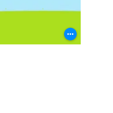
Show More
© 2012 por CAMILA FERIS - Personalize Arte
Digital - São Paulo - SP - Tatuapé -
(11)
2097.3913